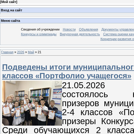
[
Мой сайт
]
Вход на сайт
Меню сайта
Сведения об учреждении
Новости
Объявления
Документы управлен
Конкурсы и олимпиады
Внеурочная деятельность
Система оценки кач
Концепции развития 
Главная
»
2026
»
Май
»
21
Подведены итоги муниципального
классов «Портфолио учащегося»
21.05.2
состоялось 
призеров муници
2-4 классов «П
призеры Конкурс
Среди обучающихся 2 класс