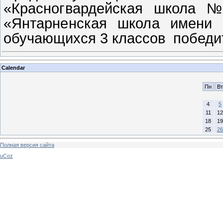
«Красногвардейская школа 
«Янтарненская школа имени 
обучающихся 3 классов победи
Calendar
Пн
Вт
4
5
11
12
18
19
25
26
Полная версия сайта
uCoz