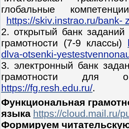
глобальные компетенц
https
://
skiv
.
instrao
.
ru
/
bank
-
2. открытый банк заданий
грамотности (7-9 классы)
dlva
-
otsenki
-
yestestvennona
3. электронный банк зада
грамотности для о
https
://
fg
.
resh
.
edu
.
ru
/
.
Функциональная грамотно
языка
https://cloud.mail.ru
Формируем читательскую