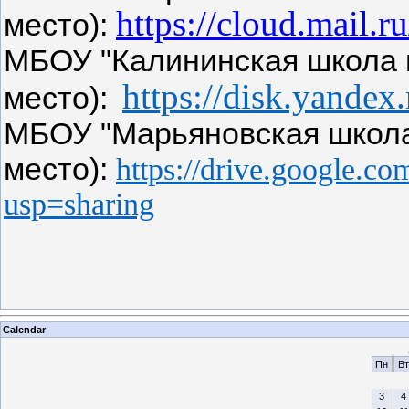
https://cloud.mai
место):
МБОУ "Калининская школа и
https://disk.yand
место):
МБОУ "Марьяновская школа"
место):
https://drive.googl
usp=sharing
Calendar
Пн
Вт
3
4