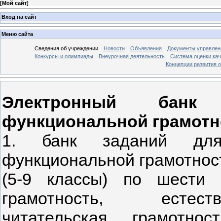
[
Мой сайт
]
Вход на сайт
Меню сайта
Сведения об учреждении
Новости
Объявления
Документы управлен
Конкурсы и олимпиады
Внеурочная деятельность
Система оценки кач
Концепции развития 
Электронный бан
функциональной грамотн
1.
банк заданий дл
функциональной грамотнос
(5-9 классы) по шести 
грамотность, естеств
читательская грамотнос