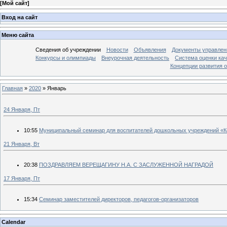
[
Мой сайт
]
Вход на сайт
Меню сайта
Сведения об учреждении
Новости
Объявления
Документы управлен
Конкурсы и олимпиады
Внеурочная деятельность
Система оценки кач
Концепции развития 
Главная
»
2020
»
Январь
24 Января, Пт
10:55
Муниципальный семинар для воспитателей дошкольных учреждений «К
21 Января, Вт
20:38
ПОЗДРАВЛЯЕМ ВЕРЕЩАГИНУ Н.А. С ЗАСЛУЖЕННОЙ НАГРАДОЙ
17 Января, Пт
15:34
Семинар заместителей директоров, педагогов-организаторов
Calendar