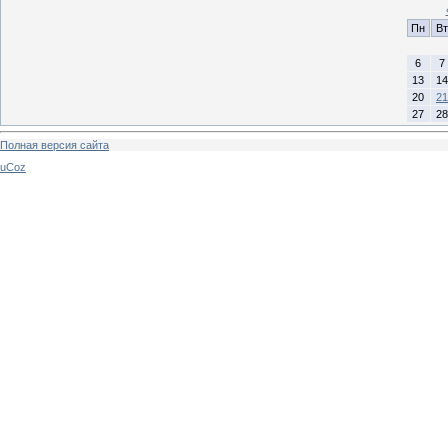
Пн
Вт
6
7
13
14
20
21
27
28
Полная версия сайта
uCoz