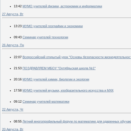
13:42
МУМО учителей физики, астрономии и информатики
27 Августа, Вт
13:23
МУМО учителей географии и экономики
09:43
Семинар учителей технологии
26 Августа, Пн
22:07
Всероссийский открытый урок "Основы безопасности жизнедеятельнос
21:53
ПОЗДРАВЛЯЕМ МБОУ "Октябрьская школа №1"
20:16
МУМО учителей химии, биологии и экологии
17:58
МУМО учителей музыки, изобразительного искусства и МХК
09:12
Семинар учителей математики
22 Августа, Чт
08:55
Летний многопрофильный форум по математике для одаренных обучаю
20 Августа, Вт