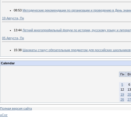
08:53
Методические рекомендации по организации и проведению в День знани
19 Августа, Пн
13:44
Летний многопрофильный форум по истории, русскому языку и литерат
05 Августа, Пн
15:38
Шахматы станут обязательным предметом для российских школьников
Calendar
Пн
Вт
5
6
12
13
19
20
26
27
Полная версия сайта
uCoz