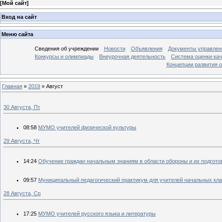
[
Мой сайт
]
Вход на сайт
Меню сайта
Сведения об учреждении
Новости
Объявления
Документы управлен
Конкурсы и олимпиады
Внеурочная деятельность
Система оценки кач
Концепции развития 
Главная
»
2019
»
Август
30 Августа, Пт
08:58
МУМО учителей физической культуры
29 Августа, Чт
14:24
Обучение граждан начальным знаниям в области обороны и их подгото
09:57
Муниципальный педагогический практикум для учителей начальных кла
28 Августа, Ср
17:25
МУМО учителей русского языка и литературы