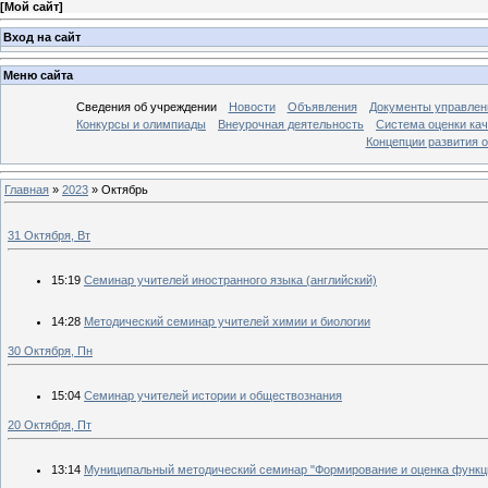
[
Мой сайт
]
Вход на сайт
Меню сайта
Сведения об учреждении
Новости
Объявления
Документы управлен
Конкурсы и олимпиады
Внеурочная деятельность
Система оценки кач
Концепции развития 
Главная
»
2023
»
Октябрь
31 Октября, Вт
15:19
Семинар учителей иностранного языка (английский)
14:28
Методический семинар учителей химии и биологии
30 Октября, Пн
15:04
Семинар учителей истории и обществознания
20 Октября, Пт
13:14
Муниципальный методический семинар "Формирование и оценка функц