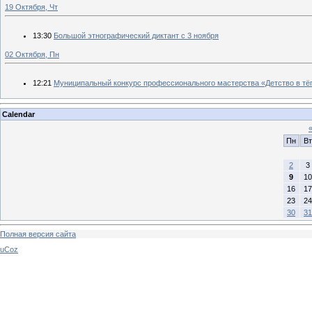
19 Октября, Чт
13:30
Большой этнографический диктант с 3 ноября
02 Октября, Пн
12:21
Муниципальный конкурс профессионального мастерства «Детство в тё
Calendar
Пн
Вт
2
3
9
10
16
17
23
24
30
31
Полная версия сайта
uCoz