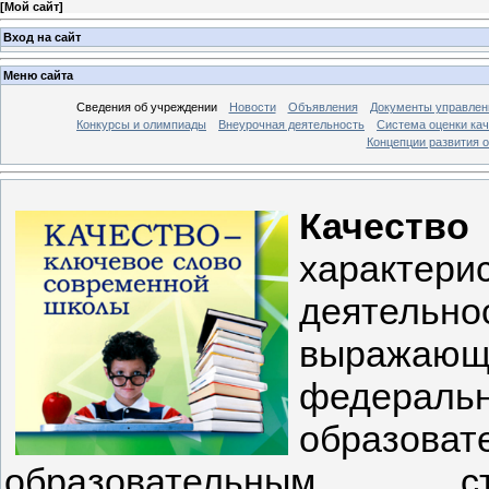
[
Мой сайт
]
Вход на сайт
Меню сайта
Сведения об учреждении
Новости
Объявления
Документы управлен
Конкурсы и олимпиады
Внеурочная деятельность
Система оценки кач
Концепции развития 
Качество
характе
деятельно
выражающ
федера
образо
образовательным с