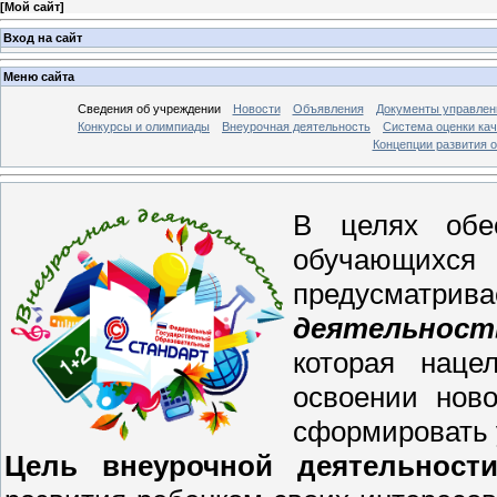
[
Мой сайт
]
Вход на сайт
Меню сайта
Сведения об учреждении
Новости
Объявления
Документы управлен
Конкурсы и олимпиады
Внеурочная деятельность
Система оценки кач
Концепции развития 
В целях обес
обучающихся
предусматрива
деятельност
которая наце
освоении ново
сформировать 
Цель внеурочной деятельности