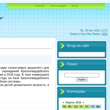
Главная
Регистрация
Вход
ия"
Вс, 09 Авг 2026, 11:53
Приветствую Вас
Гость
|
RSS
Вход на сайт
Поиск
ездие талантливых дошколят» для
 учреждений Красногвардейского
я в 2026 году. В трех номинациях
года на базе Красногвардейского
убная система».
ла детей дошкольного возраста, а
Календарь
«
Апрель 2026
»
Пн
Вт
Ср
Чт
Пт
Сб
Вс