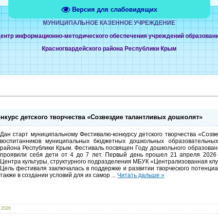
Версия для слабовидящих
МУНИЦИПАЛЬНОЕ КАЗЕННОЕ УЧРЕЖДЕНИЕ
ентр информационно-методического обеспечения учреждений образован
Красногвардейского района Республики Крым
курс детского творчества «Созвездие талантливых дошколят»
Дан старт муниципальному Фестивалю-конкурсу детского творчества «Созв
воспитанников муниципальных бюджетных дошкольных образовательных
района Республики Крым. Фестиваль посвящен Году дошкольного образовани
проявили себя дети от 4 до 7 лет. Первый день прошел 21 апреля 2026 
Центра культуры, структурного подразделения МБУК «Централизованная кл
Цель фестиваля заключалась в поддержке и развитии творческого потенциа
также в создании условий для их самор
...
Читать дальше »
 2026