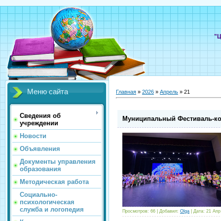
"Ц
Меню сайта
Главная
»
2026
»
Апрель
»
21
Сведения об
Муниципальный Фестиваль-кон
учреждении
Новости
Объявления
Документы управления
образования
Методическая работа
Социально-
психологическая
служба и логопедия
Просмотров:
66
|
Добавил:
Olga
|
Дата:
21 Апр