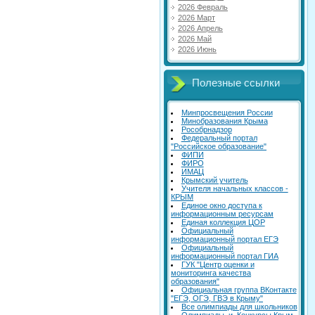
2026 Февраль
2026 Март
2026 Апрель
2026 Май
2026 Июнь
Полезные ссылки
Минпросвещения России
Минобразования Крыма
Рособрнадзор
Федеральный портал
"Российское образование"
ФИПИ
ФИРО
ИМАЦ
Крымский учитель
Учителя начальных классов -
КРЫМ
Единое окно доступа к
информационным ресурсам
Единая коллекция ЦОР
Официальный
информационный портал ЕГЭ
Официальный
информационный портал ГИА
ГУК "Центр оценки и
мониторинга качества
образования"
Официальная группа ВКонтакте
"ЕГЭ, ОГЭ, ГВЭ в Крыму"
Все олимпиады для школьников